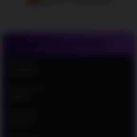
Untuk
Mempermudah
Para Pemain
Agar Semakin
Mudah Meraih
Kemenangan
TENTANG ANGKER4D
V
i
e
Nama Situs
w
ANGKER4D
l
i
c
Jenis Provider
e
INFINI 88
n
s
e
Min Deposit
d
Rp 10.000
e
t