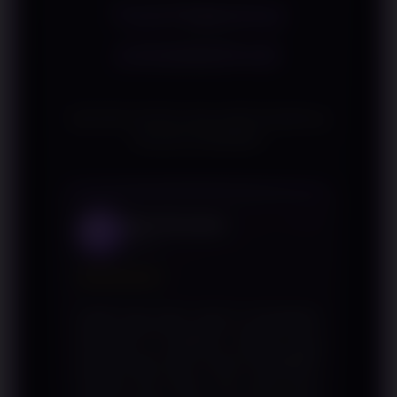
aplikasi tambahan. Cukup akses
TESTIMONI
riwayat keuangan mereka kapan saja
teknis ANGKER4D dan dapat
melalui browser smartphone, dan
melalui dashboard akun.
ANGKER4D
ditemukan melalui kanal resmi,
seluruh fitur platform — mulai dari
termasuk media sosial dan layanan live
ANGKER4D login, navigasi permainan,
chat, sehingga konektivitas pengguna
hingga transaksi — berjalan mulus
Apa kata mereka yang sudah bergabung
tidak pernah terputus.
dengan tampilan antarmuka yang
bersama ANGKER4D
responsif dan nyaman di layar kecil
sekalipun.
Rian Purnomo
RP
Jakarta
★★★★★
Sudah tiga bulan aktif di ANGKER4D
dan jujur ini platform terbaik yang
pernah saya coba. Variasi ANGKER4D
slot-nya luar biasa, dari yang tema