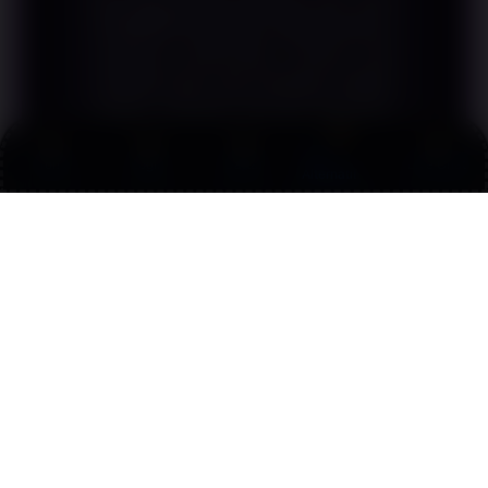
ANGKER4D buat saya adalah layanan
customer service-nya. Pernah ada
masalah kecil soal transaksi tengah
malam, langsung chat dan direspons
kurang dari dua menit. Petugasnya
Link
sabar dan solusinya langsung tepat.
Promo
Login
Daftar
Live Chat
Alternatif
Jarang ada platform hiburan digital
yang servis-nya seserius ini. Dijamin
tidak akan kecewa.