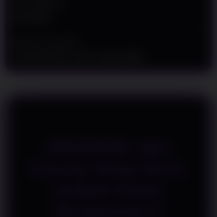
a
Min Withdraw
i
Rp 50.000
l
s
Metode Transaksi
Transfer Bank Lokal, E-wallet, QRIS
ANGKER4D: Spin
Untung Tanpa Henti,
Jackpot Selalu
Menghampiri!