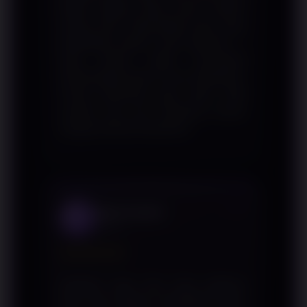
klasik sampai yang visual modern
semua ada. Yang paling saya suka,
jackpotnya bukan cuma gimmick —
saya sendiri sudah merasakan
kemenangan besar di luar ekspektasi.
Proses penarikan juga cepat, tidak
sampai satu jam langsung masuk.
Sangat direkomendasikan!
Dewi Lestari
DL
Medan
★★★★★
Awalnya ragu mau coba platform
baru, tapi setelah ANGKER4D daftar