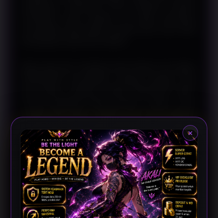
Sebaliknya, mekanisme RNG (Random Number
Generator) yang tertanam di setiap permainan
memastikan hasil putaran bersifat acak murni tidak
dimanipulasi, tidak berat sebelah.
Bagi yang baru mengenal dunia hiburan slot digital,
ANGKER4D menyediakan panduan lengkap yang
bisa diakses langsung setelah ANGKER4D daftar.
Proses pendaftaran dibuat seefisien mungkin: cukup
mengisi data dasar, verifikasi akun, dan pengguna
sudah siap mengeksplorasi ratusan pilihan permainan
×
yang tersedia. Tidak ada prosedur berbelit yang
menghabiskan waktu.
Soal koleksi permainan,
ANGKER4D slot
menghadirkan judul-judul dari penyedia terkemuka
dengan tingkat RTP (Return to Player) yang kompetitif.
Dari tema klasik buah hingga petualangan epik, dari